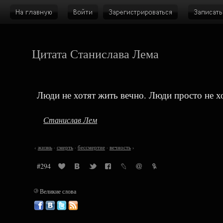
Цитата Станислава Лема
Люди не хотят жить вечно. Люди просто не х
Станислав Лем
‹
жизнь
·
смерть
·
бессмертие
·
вечность
›
#294
©
Великие слова