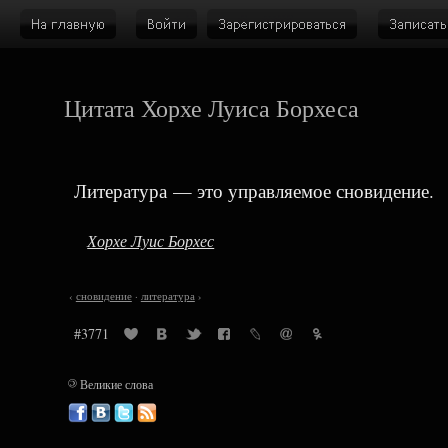
Цитата Хорхе Луиса Борхеса
Литература — это управляемое сновидение.
Хорхе Луис Борхес
‹
сновидение
·
литература
›
#3771
©
Великие слова