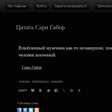
Цитата Сари Габор
Влюбленный мужчина как-то незавершен, пока
человек конченый.
Сари Габор
‹
мужчина
·
влюбленность
·
женитьба
›
#4007
©
Великие слова