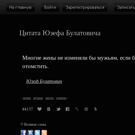
Цитата Юзефа Булатовича
Многие жены не изменяли бы мужьям, если б
отомстить.
Юзеф Булатович
‹
жены
·
мужья
·
месть
·
измена
›
#4137
©
Великие слова