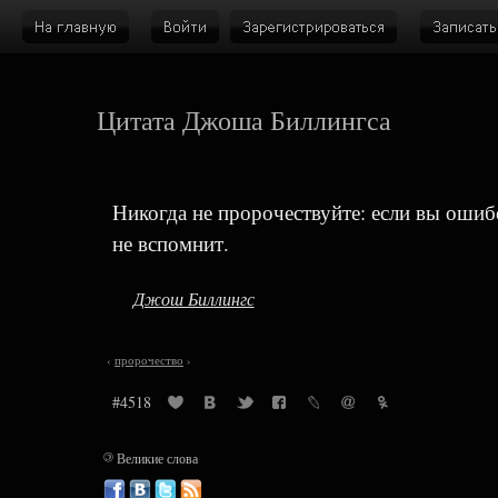
Цитата Джоша Биллингса
Никогда не пророчествуйте: если вы ошибёт
не вспомнит.
Джош Биллингс
‹
пророчество
›
#4518
©
Великие слова