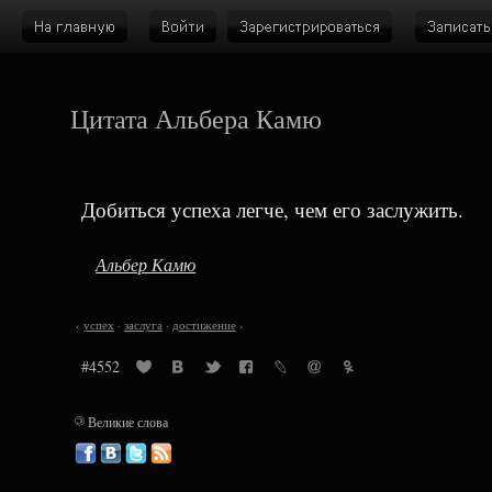
Цитата Альбера Камю
Добиться успеха легче, чем его заслужить.
Альбер Камю
‹
успех
·
заслуга
·
достижение
›
#4552
©
Великие слова