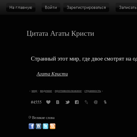
Цитата Агаты Кристи
Странный этот мир, где двое смотрят на о
Агата Кристи
‹
мир
·
видение
·
противоположное
·
странность
›
#4555
©
Великие слова