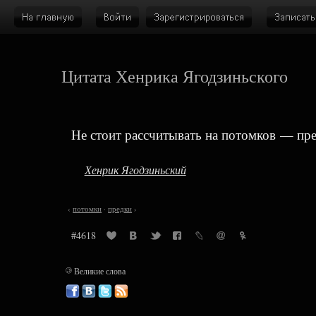
Цитата Хенрика Ягодзиньского
Не стоит рассчитывать на потомков — пре
Хенрик Ягодзиньский
‹
потомки
·
предки
›
#4618
©
Великие слова