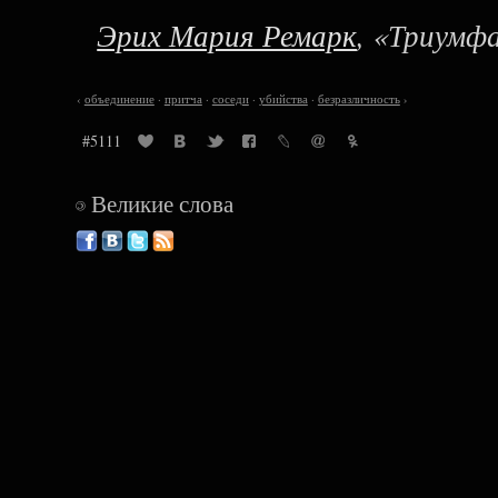
Эрих Мария Ремарк
, «Триумф
‹
объединение
·
притча
·
соседи
·
убийства
·
безразличность
›
#5111
Великие слова
©