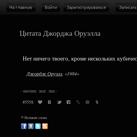
Цитата Джорджа Оруэлла
Нет ничего твоего, кроме нескольких кубичес
Джордж Оруэлл
, «1984»
‹
владение
·
мозг
·
твое
›
#5558
©
Великие слова