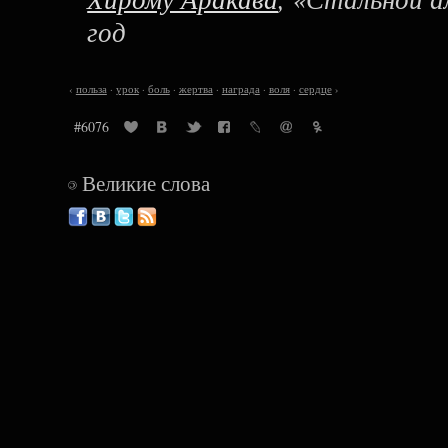
год
‹
польза
·
урок
·
боль
·
жертва
·
награда
·
воля
·
сердце
›
#6076
Великие слова
©