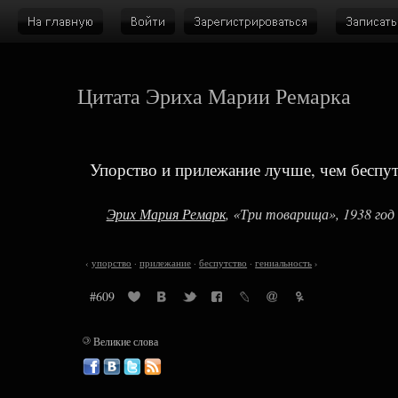
Цитата Эриха Марии Ремарка
Упорство и прилежание лучше, чем беспут
Эрих Мария Ремарк
, «Три товарища», 1938 год
‹
упорство
·
прилежание
·
беспутство
·
гениальность
›
#609
©
Великие слова