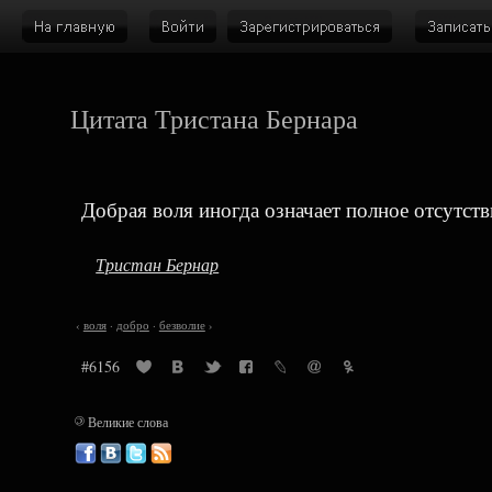
Цитата Тристана Бернара
Добрая воля иногда означает полное отсутств
Тристан Бернар
‹
воля
·
добро
·
безволие
›
#6156
©
Великие слова