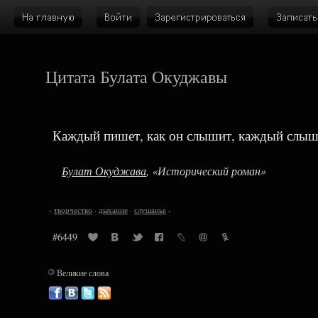
Цитата Булата Окуджавы
Каждый пишет, как он слышит, каждый слыши
Булат Окуджава
, «Исторический роман»
‹
творчество
·
дыхание
·
слушанье
›
#6449
©
Великие слова