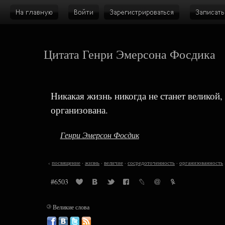
Цитата Генри Эмерсона Фосдика
Никакая жизнь никогда не станет великой,
организована.
Генри Эмерсон Фосдик
‹
посвящение
·
жизнь
·
величие
·
сосредоточенность
·
организованность
#6503
©
Великие слова