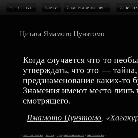
Цитата Ямамото Цунэтомо
Когда случается что-то необ
утверждать, что это — тайна,
предзнаменование каких-то б
Знамения имеют место лишь в
смотрящего.
Ямамото Цунэтомо
, «Хагаку
‹
необычность
·
тайна
·
предзнаменование
·
значимость
›