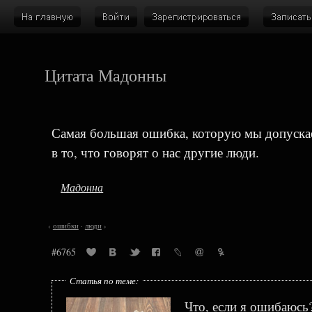
Цитата Мадонны
Самая большая ошибка, которую мы допускае
в то, что говорят о нас другие люди.
Мадонна
‹
ошибки
·
люди
›
#6765
Статья по теме:
Что, если я ошибаюсь