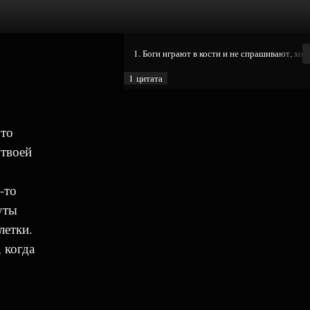
1. Боги играют в кости и не спрашивают, хот
1 цитата
что
 твоей
-то
уты
летки.
 когда