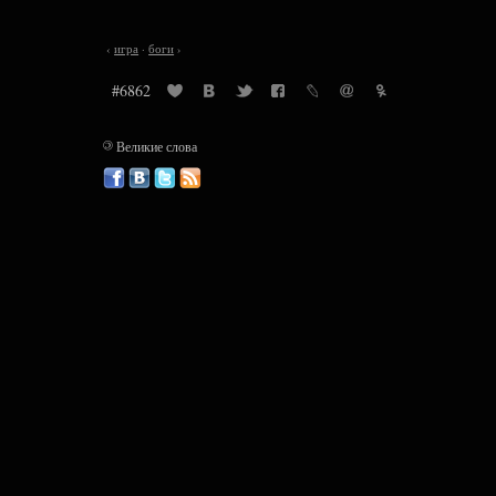
‹
игра
·
боги
›
#6862
©
Великие слова