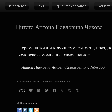
Цитата Антона Павловича Чехова
Перемена жизни к лучшему, сытость, праздно
человеке самомнение, самое наглое.
Антон Павлович Чехов
, «Крыжовник», 1898 год
‹
перемены
·
жизнь
·
человек
·
самомнение
›
#752
©
Великие слова