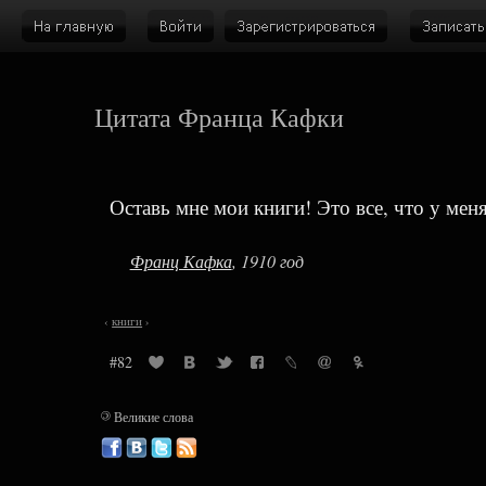
Цитата Франца Кафки
Оставь мне мои книги! Это все, что у меня
Франц Кафка
, 1910 год
‹
книги
›
#82
©
Великие слова