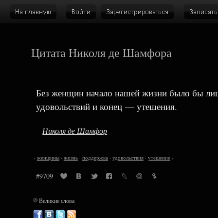
Цитата Николя де Шамфора
Без женщин начало нашей жизни было бы ли
удовольствий и конец — утешения.
Николя де Шамфор
‹
женщины
·
жизнь
·
поддержка
·
удовольствия
·
утешение
›
#9709
©
Великие слова