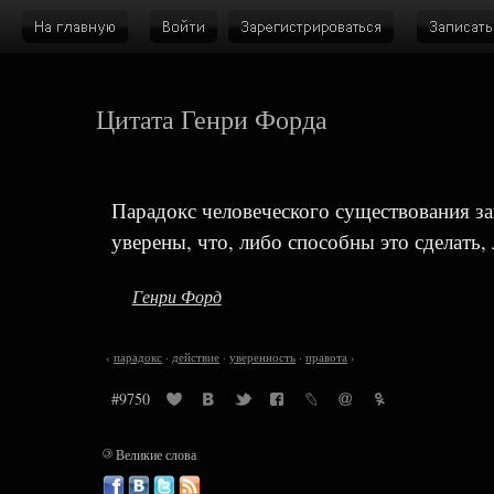
Цитата Генри Форда
Парадокс человеческого существования зак
уверены, что, либо способны это сделать,
Генри Форд
‹
парадокс
·
действие
·
уверенность
·
правота
›
#9750
©
Великие слова