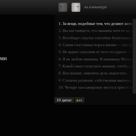
на клавиатуре
1. За вещи, подобные тем, что делают женщ
2. Вы настаиваете, что машина чего-то не мо
3. Всеобщее счастье способно безостановоч
4. Самая счастливая пора в жизни — это ког
5. Не ждите спасения от чего-то одного — от
ыми
6. Я не люблю машины. Я ненавижу Интерне
7. Какой смысл покупать машину, чтобы раз
8. Век машин: заменить цель скоростью.
9. Степени роскоши: собственная машина, с
10. Четыре пассажирских места и триста пят
10 цитат
rss