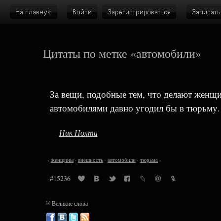
Цитаты по метке «автомобили»
За вещи, подобные тем, что делают женщ
автомобилями давно угодил бы в тюрьму.
Ник Нолти
‹
женщины
·
внешность
·
автомобили
·
тюрьма
›
#15236
©
Великие слова