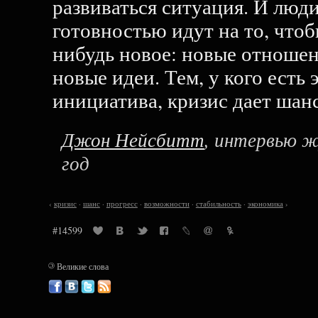
развиваться ситуация. И люд
готовностью идут на то, чтоб
нибудь новое: новые отношен
новые идеи. Тем, у кого есть 
инициатива, кризис дает шанс
Джон Нейсбитт
, интервью ж
год
‹
кризис
·
шанс
·
прогресс
·
возможности
·
стабильность
·
экономика
›
#14599
©
Великие слова