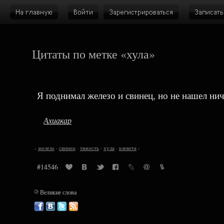
Цитаты по метке «хула»
Я поднимал железо и свинец, но не нашел нич
Ахиакар
‹
железо
·
свинец
·
тяжесть
·
хула
·
клевета
›
#14546
©
Великие слова