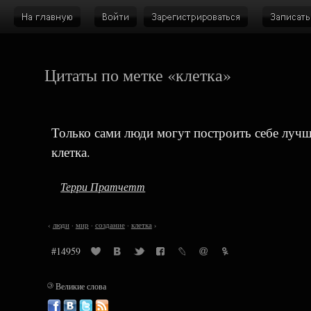
Цитаты по метке «клетка»
Только сами люди могут построить себе лучш
клетка.
Терри Пратчетт
‹
люди
·
мир
·
создание
·
клетка
›
#14959
©
Великие слова