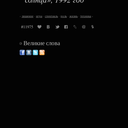
‹
лишение
·
игра
·
спектакль
·
роль
·
жизнь
·
техника
›
#11975
Великие слова
©