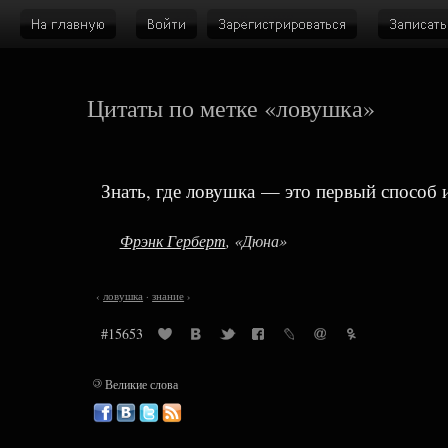
Цитаты по метке «ловушка»
Знать, где ловушка — это первый способ и
Фрэнк Герберт
, «Дюна»
‹
ловушка
·
знание
›
#15653
©
Великие слова