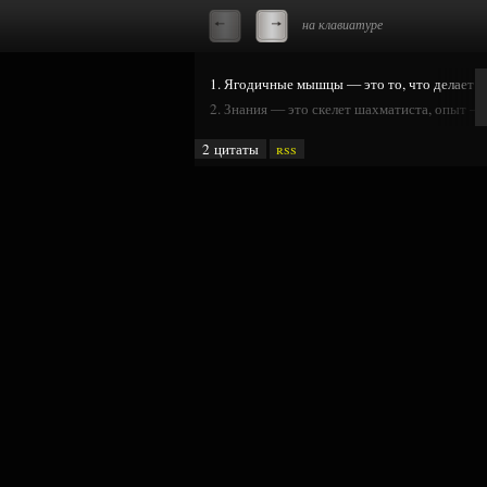
на клавиатуре
1. Ягодичные мышцы — это то, что делает 
2. Знания — это скелет шахматиста, опыт —
2 цитаты
rss