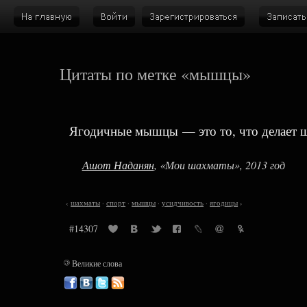
Цитаты по метке «мышцы»
Ягодичные мышцы — это то, что делает 
Ашот Наданян
, «Мои шахматы», 2013 год
‹
шахматы
·
спорт
·
мышцы
·
усидчивость
·
ягодицы
›
#14307
©
Великие слова