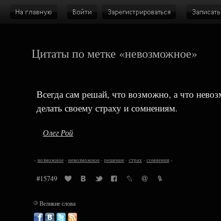
Цитаты по метке «невозможное»
Всегда сам решай, что возможно, а что нево
делать своему страху и сомнениям.
Олег Рой
‹
возможное
·
невозможное
·
решение
·
страх
·
сомнения
›
#15749
©
Великие слова