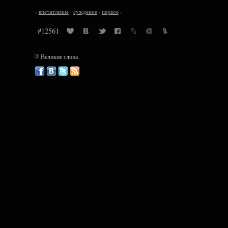
‹
впечатление
·
суждение
·
первое
›
#12561
©
Великие слова