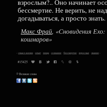
взрослым?.. Оно начинает осо
бессмертие. Не верить, не над
догадываться, а просто знать.
Макс Фрай
, «Сновидения Ехо
кошмаров»
‹
смысл жизни
·
опыт
·
пища
·
сознание
·
бессмертие
·
взрослые
·
знание
›
#15425
©
Великие слова