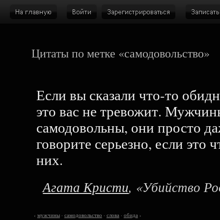
Цитаты по метке «самодовольство»
Если вы сказали что-то обид
это вас не тревожит. Мужчи
самодовольны, они просто даж
говорите серьезно, если это ч
них.
Агата Кристи
, «Убийство Р
‹
мужчины
·
самодовольство
·
слова
·
обида
›