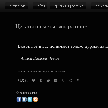
Цитаты по метке «шарлатан»
Все знают и все понимают только дураки да 
Антон Павлович Чехов
‹
знание
·
понимание
·
глупость
·
шарлатан
›
#15261
©
Великие слова