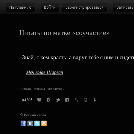
Цитаты по метке «соучастие»
Знай, с кем красть: а вдруг тебе с ним и сидет
Мечислав Шарган
‹
кража
·
тюрьма
·
соучастие
›
#4305
©
Великие слова