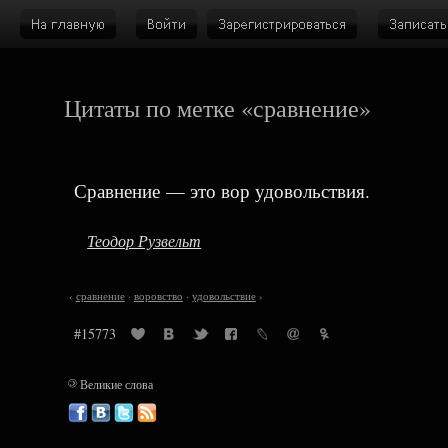
Цитаты по метке «сравнение»
Сравнение — это вор удовольствия.
Теодор Рузвельт
‹
сравнение
·
воровство
·
удовольствие
›
#15773
©
Великие слова