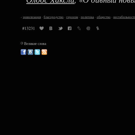
‹
цивилизация
·
благородство
·
героизм
·
политика
·
общество
·
нестабильност
#13231
©
Великие слова