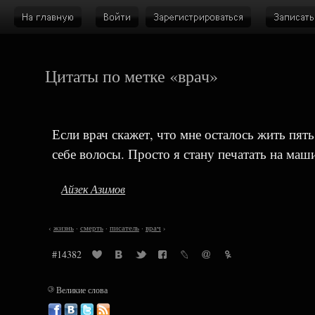
Цитаты по метке «врач»
Если врач скажет, что мне осталось жить пять
себе волосы. Просто я стану печатать на маш
Айзек Азимов
‹
жизнь
·
смерть
·
писатель
·
врач
›
#14382
©
Великие слова