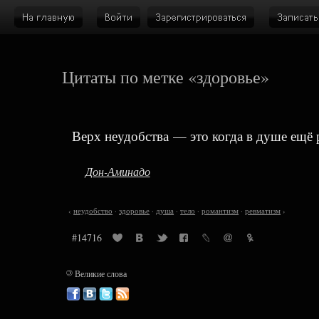
Цитаты по метке «здоровье»
Верх неудобства — это когда в душе ещё 
Дон-Аминадо
‹
неудобство
·
здоровье
·
душа
·
тело
·
романтизм
·
ревматизм
›
#14716
©
Великие слова