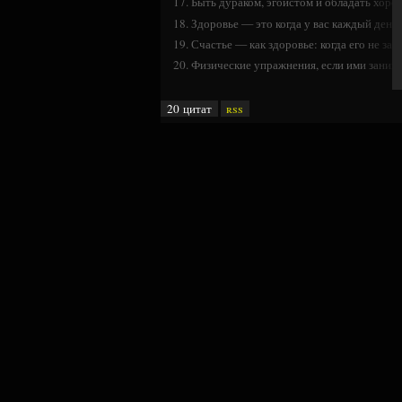
17. Быть дураком, эгоистом и обладать хор
18. Здоровье — это когда у вас каждый день 
19. Счастье — как здоровье: когда его не зам
20. Физические упражнения, если ими заним
20 цитат
rss