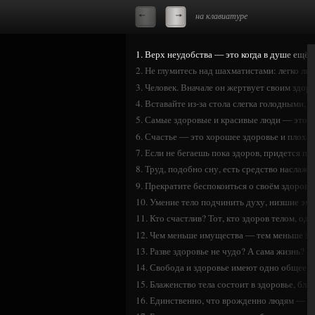
на клавиатуре
1. Верх неудобства — это когда в душе ещё 
2. Не глумитесь над шахматистами: легко ли
3. Человек. Вначале он жертвует своим здоро
4. Вставайте из-за стола слегка голодными, и
5. Самые здоровые и красивые люди — это т
6. Счастье — это хорошее здоровье и плохая
7. Если не бегаешь пока здоров, придется поб
8. Труд, подобно сну, есть средство наслажд
9. Прекратите беспокоиться о своём здоровь
10. Умение тело подчинить духу, низшие э
11. Кто счастлив? Тот, кто здоров телом, од
12. Чем меньше имущества — тем меньше за
13. Разве здоровье не чудо? А сама жизнь? Ч
14. Свобода и здоровье имеют одно общее: 
15. Блаженство тела состоит в здоровье, бл
16. Единственно, что врожденно людям — эт