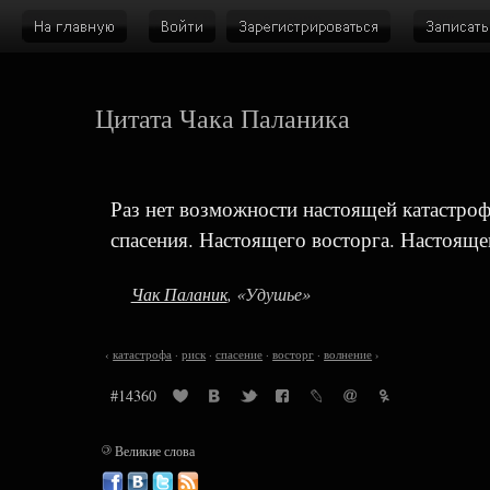
Цитата Чака Паланика
Раз нет возможности настоящей катастроф
спасения. Настоящего восторга. Настояще
Чак Паланик
, «Удушье»
‹
катастрофа
·
риск
·
спасение
·
восторг
·
волнение
›
#14360
©
Великие слова