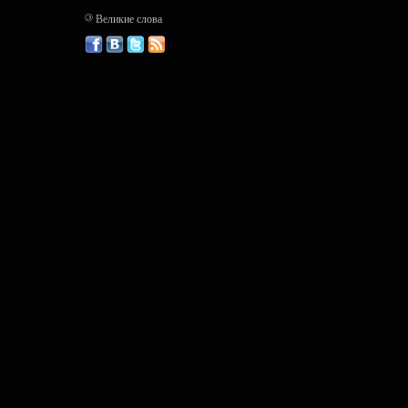
©
Великие слова