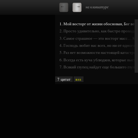
на клавиатуре
1. Мой восторг от жизни обоснован, Бог вес
2. Просто удивительно, как быстро проходят
3. Самое страшное — это восторг масс… Ког
4. Господь любит нас всех, но ни от одного и
5. Раз нет возможности настоящей катастро
6. Всегда есть куча ублюдков, которые выстр
7. Всякий глупец найдет еще большего глупц
7 цитат
rss