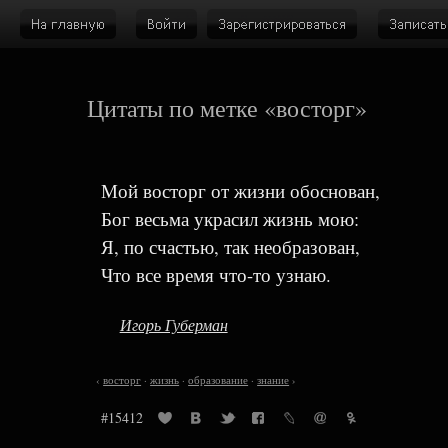
Цитаты по метке «восторг»
Мой восторг от жизни обоснован,
Бог весьма украсил жизнь мою:
Я, по счастью, так необразован,
Что все время что-то узнаю.
Игорь Губерман
‹
восторг
·
жизнь
·
образование
·
знание
›
#15412