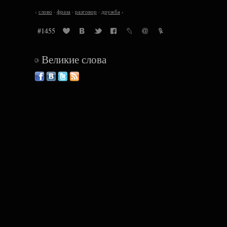
‹
слово
·
фраза
·
разговор
·
дружба
›
#1455
Великие слова
©