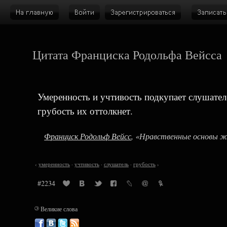
Цитата Франциска Родольфа Вейсса
Умеренность и учтивость подкупает слушателе
грубость их оттолкнет.
Франциск Родольф Вейсс
, «Нравственные основы ж
‹
умеренность
·
учтивость
·
слушатель
·
грубость
›
#2234
©
Великие слова