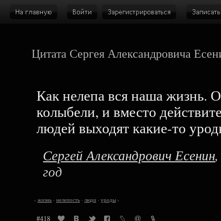
Цитата Сергея Александровича Есен
Как нелепа вся наша жизнь. О
колыбели, и вместо действит
людей выходят какие-то урод
Сергей Александрович Есенин
год
‹
жизнь
·
нелепость
·
люди
·
уроды
›
#418