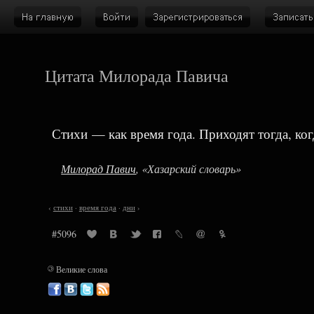
Цитата Милорада Павича
Стихи — как время года. Приходят тогда, ког
Милорад Павич
, «Хазарский словарь»
‹
стихи
·
время года
·
дни
›
#5096
©
Великие слова