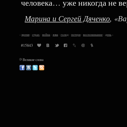
человека… уже никогда не вер
Марина и Сергей Дяченко
, «В
‹
время
·
страх
·
война
·
язва
·
голод
·
потеря
·
воспоминание
·
день
›
#15843
©
Великие слова