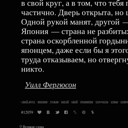
в свой круг, а в том, что теб
частично. Дверь открыта, но 
Одной рукой манят, другой 
Япония — страна не разбитых
страна оскорбленной гордыни.
японцем, даже если бы я этог
труда отказываем, но отвергн
никто.
Уилл Фергюсон
‹
свой круг
·
япония
·
чужак
·
изгой
·
свой
·
принятие
·
гордость
·
отказ
·
отве
#12059
©
Великие слова