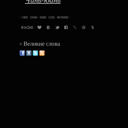
‹
дзен
·
горы
·
реки
·
суть
·
видение
›
#16260
Великие слова
©