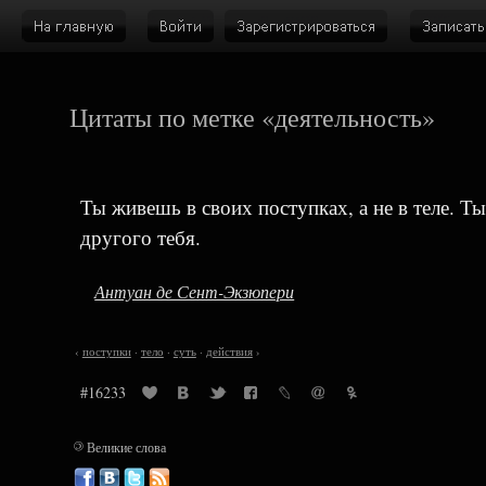
Цитаты по метке «деятельность»
Ты живешь в своих поступках, а не в теле. Ты
другого тебя.
Антуан де Сент-Экзюпери
‹
поступки
·
тело
·
суть
·
действия
›
#16233
©
Великие слова