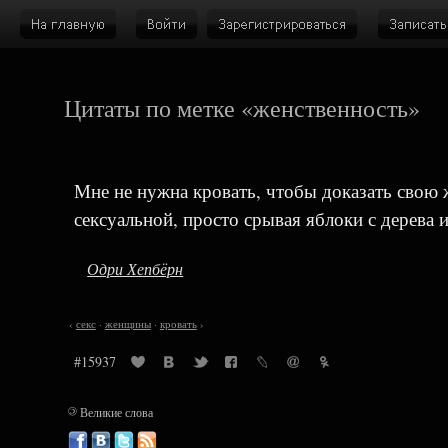
Цитаты по метке «женственность»
Мне не нужна кровать, чтобы доказать свою 
сексуальной, просто срывая яблоки с дерева 
Одри Хепбёрн
‹
секс
·
женщины
·
кровать
›
#15937
©
Великие слова